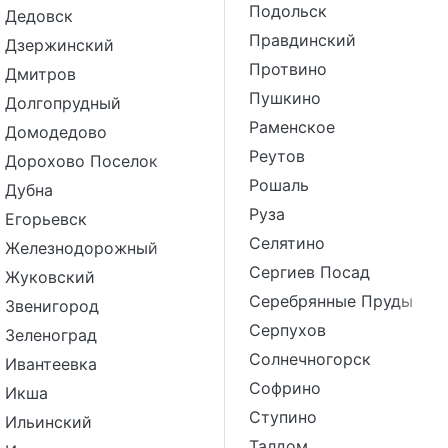
Подольск
Дедовск
Правдинский
Дзержинский
Протвино
Дмитров
Пушкино
Долгопрудный
Раменское
Домодедово
Реутов
Дорохово Поселок
Рошаль
Дубна
Руза
Егорьевск
Селятино
Железнодорожный
Сергиев Посад
Жуковский
Серебрянные Пруды
Звенигород
Серпухов
Зеленоград
Солнечногорск
Ивантеевка
Софрино
Икша
Ступино
Ильинский
Талдом