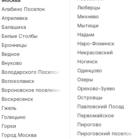
Москва
Люберцы
Алабино Поселок
Михнево
Апрелевка
Мытищи
Балашиха
Надым
Белые Столбы
Наро-Фоминск
Бронницы
Некрасовский
Видное
Ногинск
Внуково
Одинцово
Володарского Поселок
Озеры
Волоколамск
Орехово-Зуево
Вороновское поселение
Островцы
Воскресенск
Павловский Посад
Гжель
Первомайское
Голицыно
Пирогово
Горки
Пироговский поселок
Город Москва