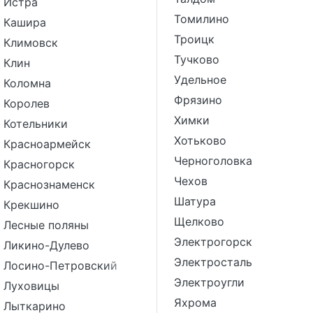
Истра
Томилино
Кашира
Троицк
Климовск
Тучково
Клин
Удельное
Коломна
Фрязино
Королев
Химки
Котельники
Хотьково
Красноармейск
Черноголовка
Красногорск
Чехов
Краснознаменск
Шатура
Крекшино
Щелково
Лесные поляны
Электрогорск
Ликино-Дулево
Электросталь
Лосино-Петровский
Электроугли
Луховицы
Яхрома
Лыткарино