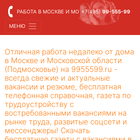
РАБОТА В МОСКВЕ И МО
+7(495)
99-555-99
МЕНЮ
Отличная работа недалеко от дома
в Москве и Московской области
(Подмосковье) на 9955599.ru -
всегда свежие и актуальные
вакансии и резюме, бесплатная
телефонная справочная, газета по
трудоустройству с
востребованными вакансиями на
рынке труда, развитые соцсети и
мессенджеры! Скачать
бесплатную газету с вакансиями в