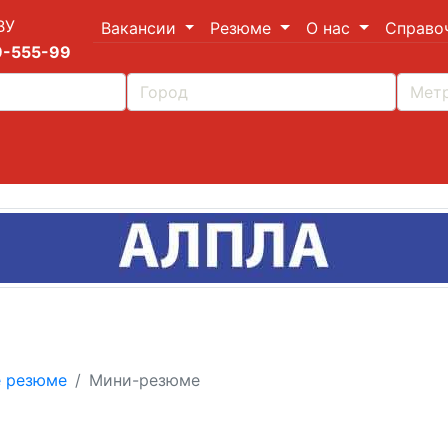
ВУ
Вакансии
Резюме
О нас
Справо
9-555-99
е резюме
Мини-резюме