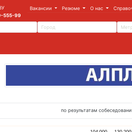
ВУ
Вакансии
Резюме
О нас
Справо
9-555-99
по результатам собеседовани
104 000 — 130 20