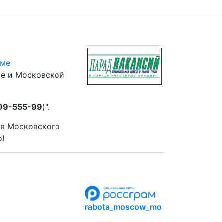
юме
ве и Московской
 99-555-99
)".
ля Московского
о!
rabota_moscow_mo