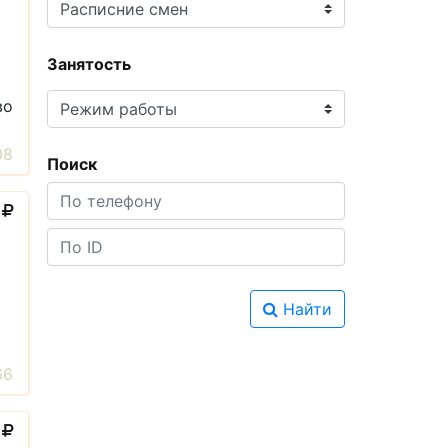
Занятость
во
08
Поиск
0
Найти
66
0