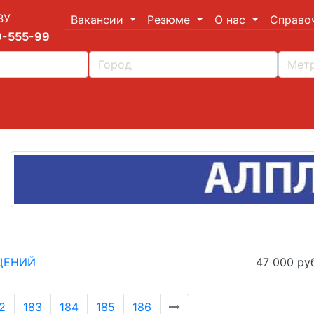
ВУ
Вакансии
Резюме
О нас
Справо
9-555-99
ЩЕНИЙ
47 000 руб
2
183
184
185
186