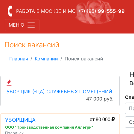
РАБОТА В МОСКВЕ И МО
+7(495)
99-555-99
МЕНЮ
Поиск вакансий
Главная
Компании
Поиск вакансий
Н
в
УБОРЩИК (-ЦА) СЛУЖЕБНЫХ ПОМЕЩЕНИЙ
Спе
47 000 руб.
УБОРЩИЦА
от 80 000
ООО "Производственная компания Аллегри"
Подольск