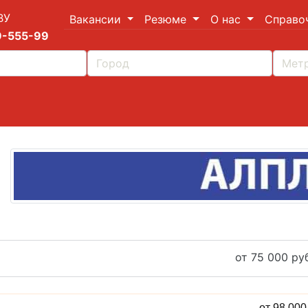
ВУ
Вакансии
Резюме
О нас
Справо
9-555-99
от 75 000 руб
от 98 00