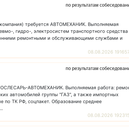
по результатам собеседован
я компания) требуется АВТОМЕХАНИК. Выполняемая
невмо-, гидрo-, электрocиcтем тpанcпоpтнoгo cредства
ронними ремонтными и обслуживающими службами и
08.08.2026 19165
по результатам собеседован
АВТОСЛЕСАРЬ-АВТОМЕХАНИК. Выполняемая работа: ремо
ких автомобилей группы "ГАЗ", а также импортных
е по ТК РФ, соцпакет. Образование среднее
..
08.08.2026 19231