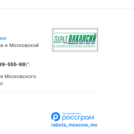
юме
ве и Московской
 99-555-99
)".
ля Московского
о!
rabota_moscow_mo