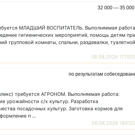
32 000 — 35 00
ребуется МЛАДШИЙ ВОСПИТАТЕЛЬ. Выполняемая работа
ведение гигиенических мероприятий‚ помощь детям пр
ий групповой комнаты‚ спальни‚ раздевалки‚ туалетно
08.08.2026 17792
по результатам собеседован
плекс) требуется АГРОНОМ. Выполняемая работа:
е урожайности с/х культур. Разработка
чества посадочных культур. Заготовка кормов для
ормление п ...
08.08.2026 19312