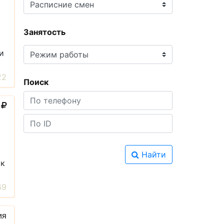
Занятость
и
22
Поиск
0
Найти
ик
69
ия