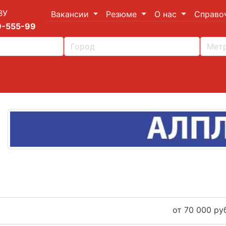
ВУ
Вакансии
Резюме
О нас
Справо
9-555-99
от 70 000 руб