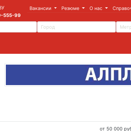
ВУ
Вакансии
Резюме
О нас
Справо
9-555-99
от 50 000 руб