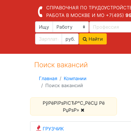
СПРАВОЧНАЯ ПО ТРУДОУСТРОЙСТ
РАБОТА В МОСКВЕ И МО
+7(495)
9
Ищу
руб.
Найти
Поиск вакансий
Главная
Компании
Поиск вакансий
РўРёРїРѕРіСЂР°С„РёСЏ Рё
РџРѕР»
ГРУЗЧИК