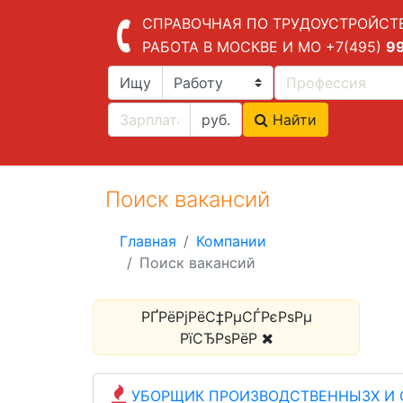
СПРАВОЧНАЯ ПО ТРУДОУСТРОЙСТ
РАБОТА В МОСКВЕ И МО
+7(495)
9
Ищу
руб.
Найти
Поиск вакансий
Главная
Компании
Поиск вакансий
РҐРёРјРёС‡РµСЃРєРѕРµ
РїСЂРѕРёР
УБОРЩИК ПРОИЗВОДСТВЕННЫЗХ И