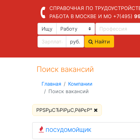
СПРАВОЧНАЯ ПО ТРУДОУСТРОЙСТ
РАБОТА В МОСКВЕ И МО
+7(495)
9
Ищу
руб.
Найти
Поиск вакансий
Главная
Компании
Поиск вакансий
Р­РЅРµСЂРіРµС‚РёРєР°
ПОСУДОМОЙЩИК