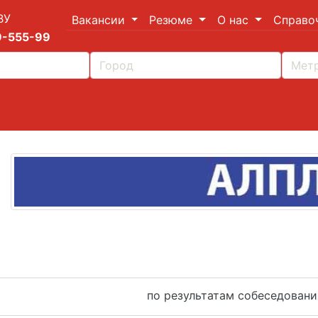
ВУ
Вакансии
Резюме
О нас
Справо
9-555-99
по результатам собеседовани