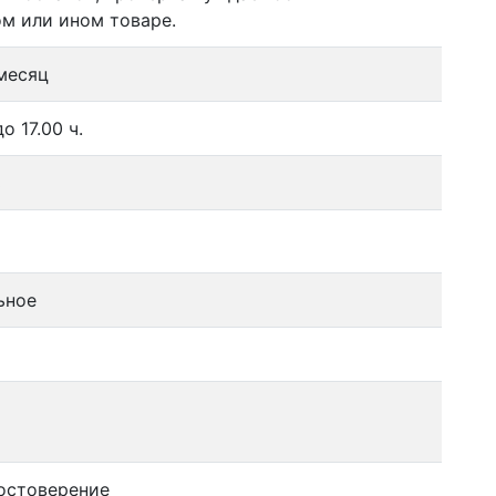
ом или ином товаре.
 месяц
о 17.00 ч.
ь
ьное
остоверение