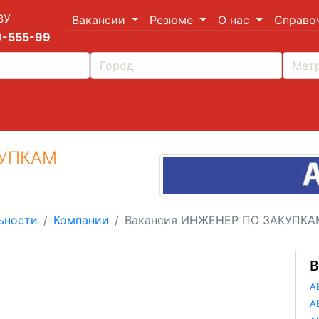
ВУ
Вакансии
Резюме
О нас
Справо
9-555-99
КУПКАМ
ьности
Компании
Вакансия ИНЖЕНЕР ПО ЗАКУПКА
В
А
А