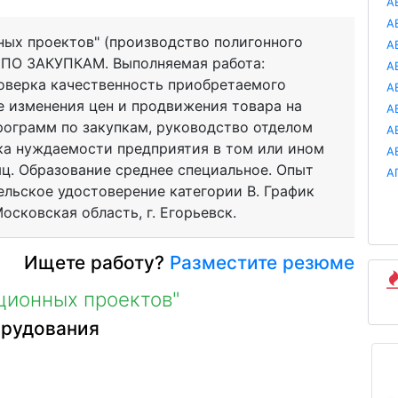
А
А
ых проектов" (производство полигонного
А
 ПО ЗАКУПКАМ. Выполняемая работа:
А
роверка качественность приобретаемого
А
 изменения цен и продвижения товара на
А
рограмм по закупкам, руководство отделом
А
рка нуждаемости предприятия в том или ином
А
яц. Образование среднее специальное. Опыт
А
тельское удостоверение категории В. График
 Московская область, г. Егорьевск.
Ищете работу?
Разместите резюме
ционных проектов"
орудования