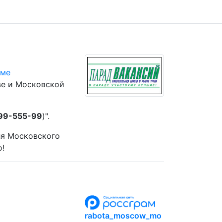
юме
ве и Московской
 99-555-99
)".
ля Московского
о!
rabota_moscow_mo