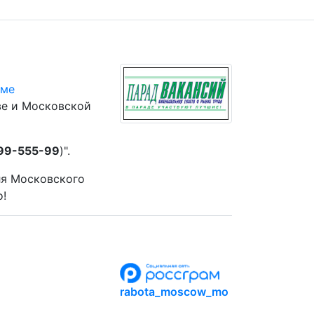
юме
ве и Московской
 99-555-99
)".
ля Московского
о!
rabota_moscow_mo