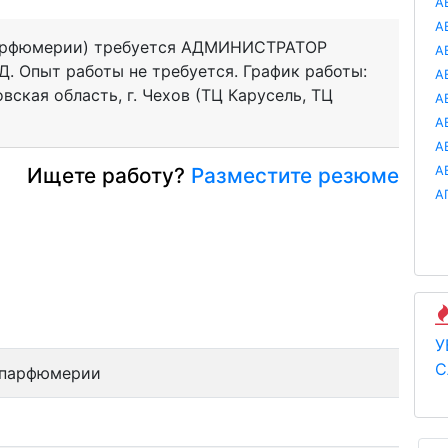
А
А
 парфюмерии) требуется АДМИНИСТРАТОР
А
. Опыт работы не требуется. График работы:
А
ковская область, г. Чехов (ТЦ Карусель, ТЦ
А
А
А
Ищете работу?
Разместите резюме
А
А
У
С
 парфюмерии