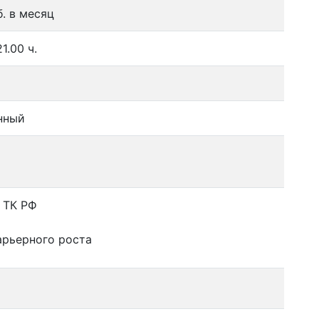
. в месяц
1.00 ч.
нный
 ТК РФ
арьерного роста