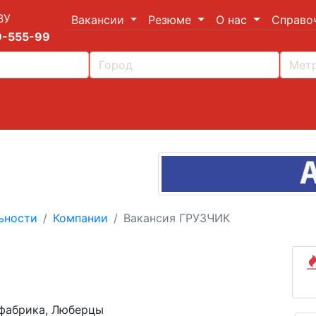
ВУ
Вакансии
Резюме
О нас
Справо
9-555-99
ьности
Компании
Вакансия ГРУЗЧИК
ефабрика, Люберцы