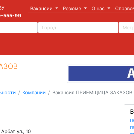
ВУ
Вакансии
Резюме
О нас
Справо
9-555-99
АЗОВ
ьности
Компании
Вакансия ПРИЕМЩИЦА ЗАКАЗОВ
В
П
П
Арбат ул., 10