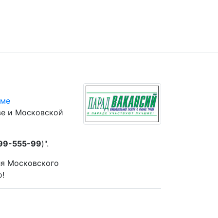
юме
ве и Московской
 99-555-99
)".
ля Московского
о!