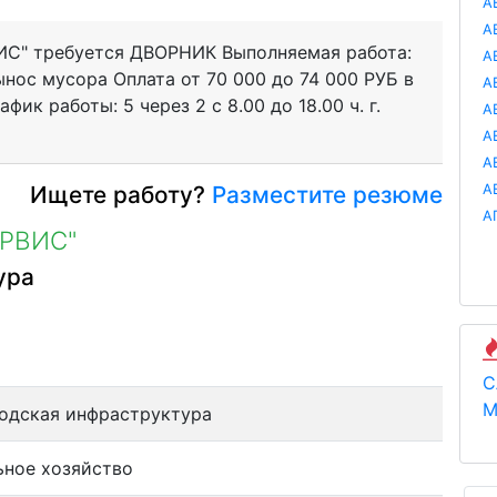
А
А
С" требуется ДВОРНИК Выполняемая работа:
А
нос мусора Оплата от 70 000 до 74 000 РУБ в
А
ик работы: 5 через 2 с 8.00 до 18.00 ч. г.
А
А
А
Ищете работу?
Разместите резюме
А
А
ЕРВИС"
ура
С
М
одская инфраструктура
ное хозяйство