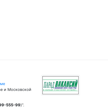
юме
ве и Московской
 99-555-99
)".