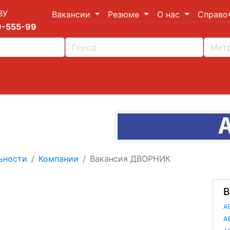
ВУ
Вакансии
Резюме
О нас
Справо
9-555-99
ьности
Компании
Вакансия ДВОРНИК
В
А
А