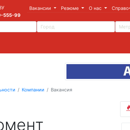
ВУ
Вакансии
Резюме
О нас
Справо
9-555-99
ьности
Компании
Вакансия
омент