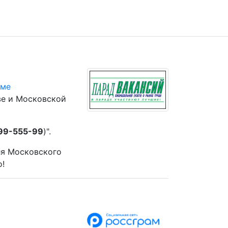
юме
ве и Московской
 99-555-99
)".
ля Московского
о!