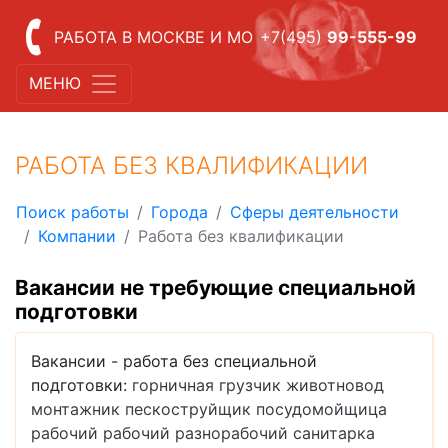
РАБОТА В МОСКВЕ И МО
+7(495)
99-555-99
МЕНЮ
РАБОТА БЕЗ КВАЛИФИКАЦИИ
Поиск работы
Города
Сферы деятельности
Компании
Работа без квалификации
Вакансии не требующие специальной
подготовки
Вакансии - работа без специальной
подготовки:
горничная
грузчик
животновод
монтажник
пескоструйщик
посудомойщица
рабочий
рабочий
разнорабочий
санитарка