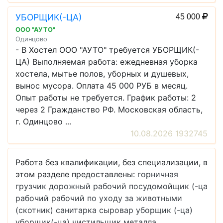
УБОРЩИК(-ЦА)
45 000
ООО "АУТО"
Одинцово
- В Хостел ООО "АУТО" требуется УБОРЩИК(-
ЦА) Выполняемая работа: ежедневная уборка
хостела, мытье полов, уборных и душевых,
вынос мусора. Оплата 45 000 РУБ в месяц.
Опыт работы не требуется. График работы: 2
через 2 Гражданство РФ. Московская область,
г. Одинцово ...
10.08.2026 1932745
Работа без квалификации, без специализации, в
этом разделе предоставлены:
горничная
грузчик
дорожный рабочий
посудомойщик (-ца
рабочий
рабочий по уходу за животными
(скотник)
санитарка
сыровар
уборщик (-ца)
уборщик(-ца)
чистильщик металла