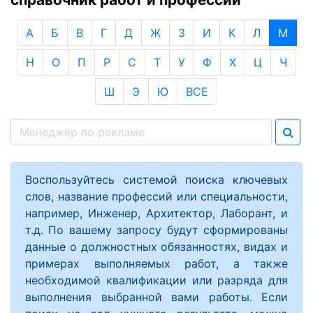
А
Б
В
Г
Д
Ж
З
И
К
Л
М
Н
О
П
Р
С
Т
У
Ф
Х
Ц
Ч
Ш
Э
Ю
ВСЕ
Воспользуйтесь системой поиска ключевых
слов, название профессий или специальности,
например, Инженер, Архитектор, Лаборант, и
т.д. По вашему запросу будут сформированы
данные о должностных обязанностях, видах и
примерах выполняемых работ, а также
необходимой квалификации или разряда для
выполнения выбранной вами работы. Если