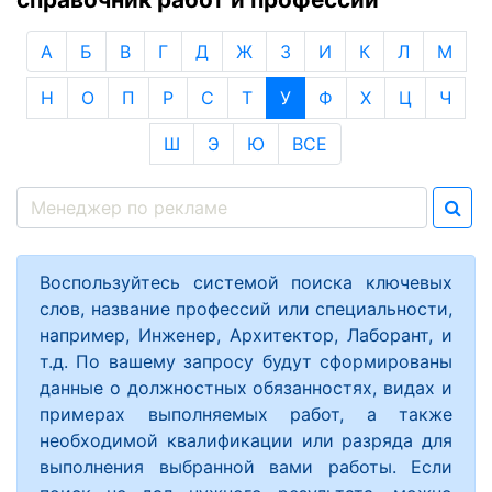
А
Б
В
Г
Д
Ж
З
И
К
Л
М
Н
О
П
Р
С
Т
У
Ф
Х
Ц
Ч
Ш
Э
Ю
ВСЕ
Воспользуйтесь системой поиска ключевых
слов, название профессий или специальности,
например, Инженер, Архитектор, Лаборант, и
т.д. По вашему запросу будут сформированы
данные о должностных обязанностях, видах и
примерах выполняемых работ, а также
необходимой квалификации или разряда для
выполнения выбранной вами работы. Если