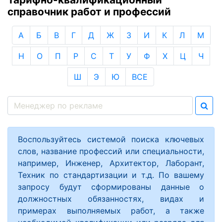
справочник работ и профессий
А
Б
В
Г
Д
Ж
З
И
К
Л
М
Н
О
П
Р
С
Т
У
Ф
Х
Ц
Ч
Ш
Э
Ю
ВСЕ
Воспользуйтесь системой поиска ключевых
слов, название профессий или специальности,
например, Инженер, Архитектор, Лаборант,
Техник по стандартизации и т.д. По вашему
запросу будут сформированы данные о
должностных обязанностях, видах и
примерах выполняемых работ, а также