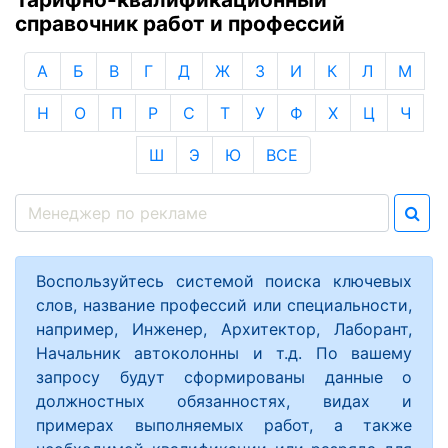
справочник работ и профессий
А
Б
В
Г
Д
Ж
З
И
К
Л
М
Н
О
П
Р
С
Т
У
Ф
Х
Ц
Ч
Ш
Э
Ю
ВСЕ
Воспользуйтесь системой поиска ключевых
слов, название профессий или специальности,
например, Инженер, Архитектор, Лаборант,
Начальник автоколонны и т.д. По вашему
запросу будут сформированы данные о
должностных обязанностях, видах и
примерах выполняемых работ, а также