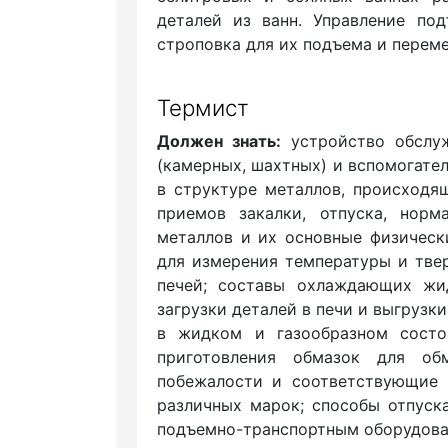
деталей из ванн. Управление по
строповка для их подъема и перем
Термист
Должен знать:
устройство обслуж
(камерных, шахтных) и вспомогате
в структуре металлов, происходя
приемов закалки, отпуска, нор
металлов и их основные физическ
для измерения температуры и тве
печей; составы охлаждающих жи
загрузки деталей в печи и выгрузк
в жидком и газообразном состо
приготовления обмазок для об
побежалости и соответствующие 
различных марок; способы отпуска
подъемно-транспортным оборудован