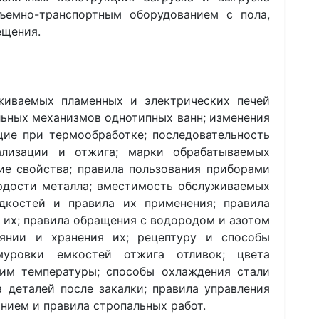
дъемно-транспортным оборудованием с пола,
ещения.
иваемых пламенных и электрических печей
льных механизмов однотипных ванн; изменения
щие при термообработке; последовательность
мализации и отжига; марки обрабатываемых
ие свойства; правила пользования приборами
рдости металла; вместимость обслуживаемых
дкостей и правила их применения; правила
и их; правила обращения с водородом и азотом
янии и хранения их; рецептуру и способы
муровки емкостей отжига отливок; цвета
им температуры; способы охлаждения стали
 деталей после закалки; правила управления
ием и правила стропальных работ.