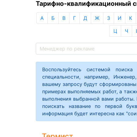
Тарифно-квалификационный сп
А
Б
В
Г
Д
Ж
З
И
К
Ц
Ч
Воспользуйтесь системой поиска
специальности, например, Инженер
вашему запросу будут сформированы 
примерах выполняемых работ, а такж
выполнения выбранной вами работы. 
поискать название по первой бук
информация будет интересна как "соис
Термист