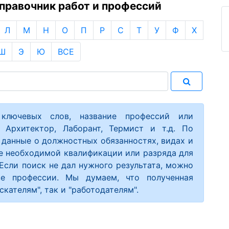
равочник работ и профессий
Л
М
Н
О
П
Р
С
Т
У
Ф
Х
Ш
Э
Ю
ВСЕ
 ключевых слов, название профессий или
, Архитектор, Лаборант, Термист и т.д. По
данные о должностных обязанностях, видах и
е необходимой квалификации или разряда для
Если поиск не дал нужного результата, можно
ве профессии. Мы думаем, что полученная
кателям", так и "работодателям".