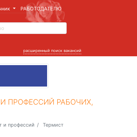
чник
РАБОТОДАТЕЛЮ
расширенный поиск вакансий
И ПРОФЕССИЙ РАБОЧИХ,
т и профессий
Термист