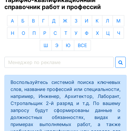
справочник работ и профессий
А
Б
В
Г
Д
Ж
З
И
К
Л
М
Н
О
П
Р
С
Т
У
Ф
Х
Ц
Ч
Ш
Э
Ю
ВСЕ
Воспользуйтесь системой поиска ключевых
слов, название профессий или специальности,
например, Инженер, Архитектор, Лаборант,
Стропальщик 2-й разряд и т.д. По вашему
запросу будут сформированы данные о
должностных обязанностях, видах и
примерах выполняемых работ, а также