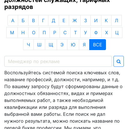
разрядов
А
Б
В
Г
Д
Е
Ж
З
И
К
Л
М
Н
О
П
Р
С
Т
У
Ф
Х
Ц
Ч
Ш
Щ
Э
Ю
Я
ВСЕ
Воспользуйтесь системой поиска ключевых слов,
название профессий, должности, например, и т.д.
По вашему запросу будут сформированы данные о
должностных обязанностях, видах и примерах
выполняемых работ, а также необходимой
квалификации или разряда для выполнения
выбранной вами работы. Если поиск не дал
нужного результата, можно поискать название по
первой букве профессии. Мы думаем, что