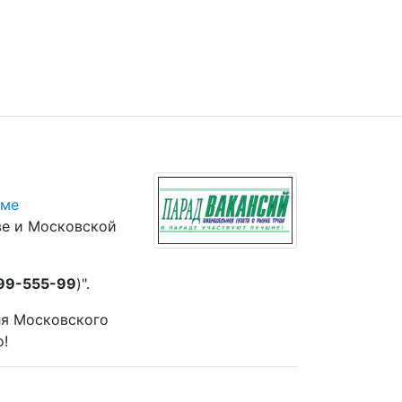
юме
ве и Московской
 99-555-99
)".
ля Московского
о!