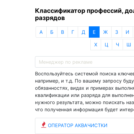
Классификатор профессий, д
разрядов
А
Б
В
Г
Д
Е
Ж
З
И
Х
Ц
Ч
Ш
Воспользуйтесь системой поиска ключев
например, и т.д. По вашему запросу бу
обязанностях, видах и примерах выполн
квалификации или разряда для выполнен
нужного результата, можно поискать на
что полученная информация будет интере
ОПЕРАТОР АКВАЧИСТКИ