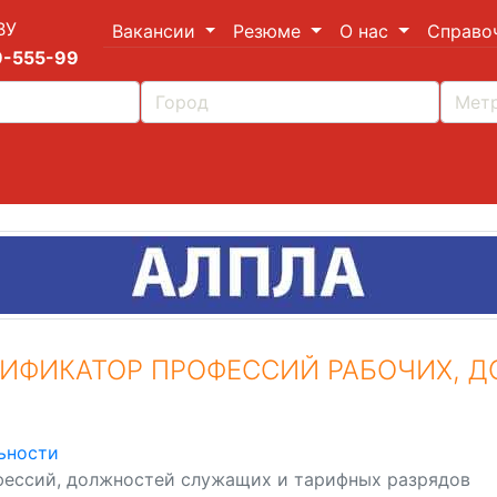
ВУ
Вакансии
Резюме
О нас
Справо
9-555-99
ИФИКАТОР ПРОФЕССИЙ РАБОЧИХ, 
ьности
ессий, должностей служащих и тарифных разрядов