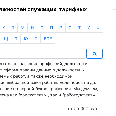
олжностей служащих, тарифных
К
Л
М
Н
О
П
Р
С
Т
У
Ф
Щ
Э
Ю
Я
ВСЕ
ых слов, название профессий, должности,
дут сформированы данные о должностных
яемых работ, а также необходимой
ия выбранной вами работы. Если поиск не дал
звание по первой букве профессии. Мы думаем,
сна как "соискателям", так и "работодателям".
от 55 000 руб.