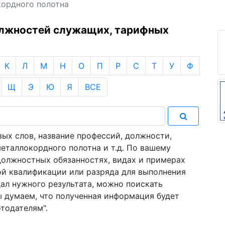
кордного полотна
олжностей служащих, тарифных
К
Л
М
Н
О
П
Р
С
Т
У
Ф
Щ
Э
Ю
Я
ВСЕ
ых слов, название профессий, должности,
еталлокордного полотна и т.д. По вашему
должностных обязанностях, видах и примерах
ой квалификации или разряда для выполнения
дал нужного результата, можно поискать
ы думаем, что полученная информация будет
отодателям".