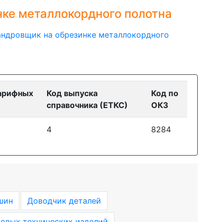
ке металлокордного полотна
андровщик на обрезинке металлокордного
арифных
Код выпуска
Код по
справочника (ЕТКС)
ОКЗ
4
8284
шин
Доводчик деталей
овых технических изделий