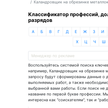
Каландровщик на обрезинке металло
Классификатор профессий, д
разрядов
А
Б
В
Г
Д
Е
Ж
З
И
Х
Ц
Ч
Ш
Воспользуйтесь системой поиска ключев
например, Каландровщик на обрезинке м
запросу будут сформированы данные о 
выполняемых работ, а также необходим
выбранной вами работы. Если поиск не 
название по первой букве профессии. М
интересна как "соискателям", так и "раб