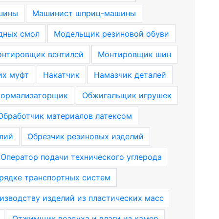
шины
Машинист шприц-машины
дных смол
Модельщик резиновой обуви
нтировщик вентилей
Монтировщик шин
их муфт
Накатчик
Намазчик деталей
ормализаторщик
Обжигальщик игрушек
Обработчик материалов латексом
лий
Обрезчик резиновых изделий
Оператор подачи технического углерода
рядке транспортных систем
изводству изделий из пластических масс
Отжимщик воздуха и влаги из камер