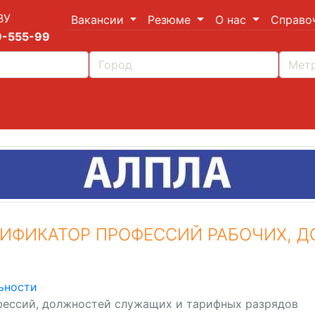
ВУ
Вакансии
Резюме
О нас
Справо
9-555-99
ИФИКАТОР ПРОФЕССИЙ РАБОЧИХ, 
ьности
ессий, должностей служащих и тарифных разрядов