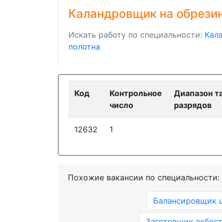
Каландровщик на обрезин
Искать работу по специальности:
Кал
полотна
Код
Контрольное
Диапазон т
число
разрядов
12632
1
Похожие вакансии по специальности:
Балансировщик 
Заготовщик асбест