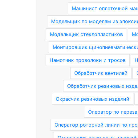
Машинист оплеточной ма
Модельщик по моделям из эпокси
Модельщик стеклопластиков
Мо
Монтировщик щинопневматическ
Намотчик проволоки и тросов
Н
Обработчик вентилей
Обработчик резиновых изде
Окрасчик резиновых изделий
Оператор по переза
Оператор роторной линии по про
Отделочник резиновых изделий