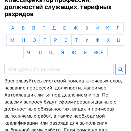
должностей служащих, тарифных
разрядов
А
Б
В
Г
Д
Е
Ж
З
И
К
Л
М
Н
О
П
Р
С
Т
У
Ф
Х
Ц
Ч
Ш
Щ
Э
Ю
Я
ВСЕ
Воспользуйтесь системой поиска ключевых слов,
название профессий, должности, например,
Автоклавщик литья под давлением и т.д. По
вашему запросу будут сформированы данные о
должностных обязанностях, видах и примерах
выполняемых работ, а также необходимой
квалификации или разряда для выполнения
выбранной вами работы. Если поиск не дал