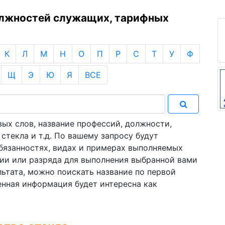
олжностей служащих, тарифных
К
Л
М
Н
О
П
Р
С
Т
У
Ф
Щ
Э
Ю
Я
ВСЕ
ых слов, название профессий, должности,
стекла и т.д. По вашему запросу будут
язанностях, видах и примерах выполняемых
ии или разряда для выполнения выбранной вами
льтата, можно поискать название по первой
енная информация будет интересна как