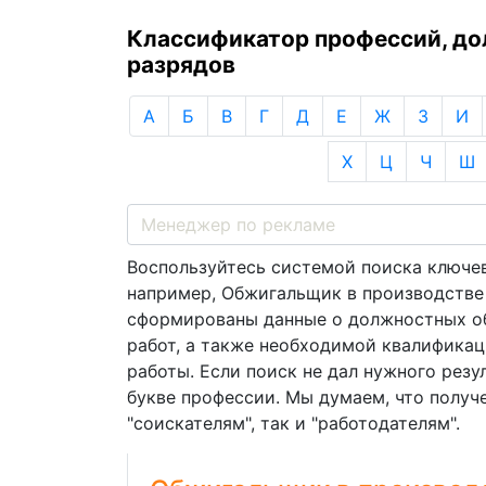
Классификатор профессий, д
разрядов
А
Б
В
Г
Д
Е
Ж
З
И
Х
Ц
Ч
Ш
Воспользуйтесь системой поиска ключев
например, Обжигальщик в производстве 
сформированы данные о должностных об
работ, а также необходимой квалификац
работы. Если поиск не дал нужного резу
букве профессии. Мы думаем, что получ
"соискателям", так и "работодателям".