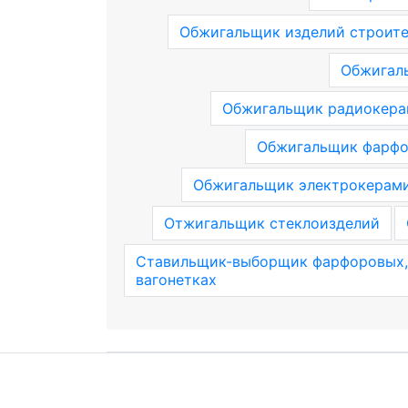
Обжигальщик изделий строит
Обжигал
Обжигальщик радиокерам
Обжигальщик фарфо
Обжигальщик электрокерами
Отжигальщик стеклоизделий
Ставильщик-выборщик фарфоровых, 
вагонетках