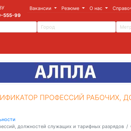
ВУ
Вакансии
Резюме
О нас
Справо
9-555-99
ИФИКАТОР ПРОФЕССИЙ РАБОЧИХ, 
ьности
ессий, должностей служащих и тарифных разрядов