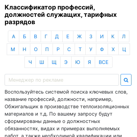
Классификатор профессий,
должностей служащих, тарифных
разрядов
А
Б
В
Г
Д
Е
Ж
З
И
К
Л
М
Н
О
П
Р
С
Т
У
Ф
Х
Ц
Ч
Ш
Щ
Э
Ю
Я
ВСЕ
Воспользуйтесь системой поиска ключевых слов,
название профессий, должности, например,
Обжигальщик в производстве теплоизоляционных
материалов и т.д. По вашему запросу будут
сформированы данные о должностных
обязанностях, видах и примерах выполняемых
работ, а также необходимой квалификации или