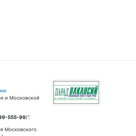
юме
ве и Московской
 99-555-99
)".
ля Московского