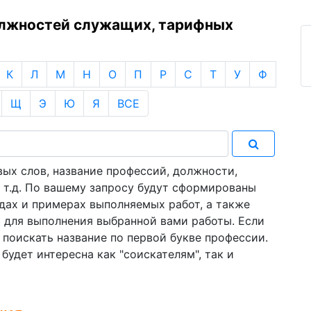
олжностей служащих, тарифных
К
Л
М
Н
О
П
Р
С
Т
У
Ф
Щ
Э
Ю
Я
ВСЕ
ых слов, название профессий, должности,
 т.д. По вашему запросу будут сформированы
дах и примерах выполняемых работ, а также
 для выполнения выбранной вами работы. Если
 поискать название по первой букве профессии.
удет интересна как "соискателям", так и