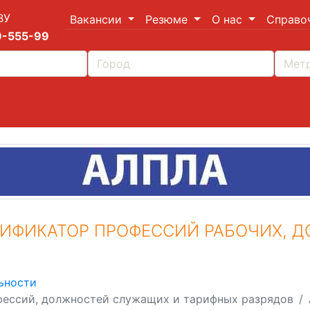
ВУ
Вакансии
Резюме
О нас
Справо
9-555-99
ИФИКАТОР ПРОФЕССИЙ РАБОЧИХ, 
ьности
ессий, должностей служащих и тарифных разрядов