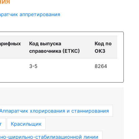
ния
аратчик аппретирования
арифных
Код выпуска
Код по
справочника (ЕТКС)
ОКЗ
3-5
8264
Аппаратчик хлорирования и станнирования
т
Красильщик
но-ширильно-стабилизационной линии