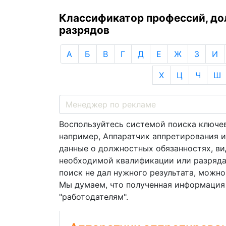
Классификатор профессий, д
разрядов
А
Б
В
Г
Д
Е
Ж
З
И
Х
Ц
Ч
Ш
Воспользуйтесь системой поиска ключев
например, Аппаратчик аппретирования и
данные о должностных обязанностях, ви
необходимой квалификации или разряда
поиск не дал нужного результата, можно
Мы думаем, что полученная информация б
"работодателям".