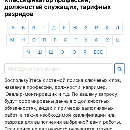
должностей служащих, тарифных
разрядов
А
Б
В
Г
Д
Е
Ж
З
И
К
Л
М
Н
О
П
Р
С
Т
У
Ф
Х
Ц
Ч
Ш
Щ
Э
Ю
Я
ВСЕ
Воспользуйтесь системой поиска ключевых слов,
название профессий, должности, например,
Ювелир-монтировщик и т.д. По вашему запросу
будут сформированы данные о должностных
обязанностях, видах и примерах выполняемых
работ, а также необходимой квалификации или
разряда для выполнения выбранной вами работы.
Если поиск не дал нужного результата, можно