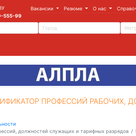
ВУ
Вакансии
Резюме
О нас
Справо
9-555-99
ИФИКАТОР ПРОФЕССИЙ РАБОЧИХ, 
ьности
ессий, должностей служащих и тарифных разрядов