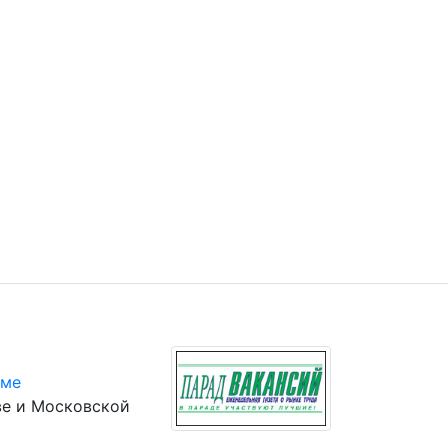
юме
ве и Московской