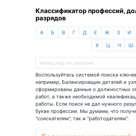
Классификатор профессий, д
разрядов
А
Б
В
Г
Д
Е
Ж
З
И
Х
Ц
Ч
Ш
Воспользуйтесь системой поиска ключев
например, Балансировщик деталей и узло
сформированы данные о должностных об
работ, а также необходимой квалификац
работы. Если поиск не дал нужного резу
букве профессии. Мы думаем, что получ
"соискателям", так и "работодателям".