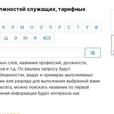
олжностей служащих, тарифных
К
Л
М
Н
О
П
Р
С
Т
У
Ф
Щ
Э
Ю
Я
ВСЕ
ых слов, название профессий, должности,
в и т.д. По вашему запросу будут
язанностях, видах и примерах выполняемых
ии или разряда для выполнения выбранной вами
льтата, можно поискать название по первой
енная информация будет интересна как