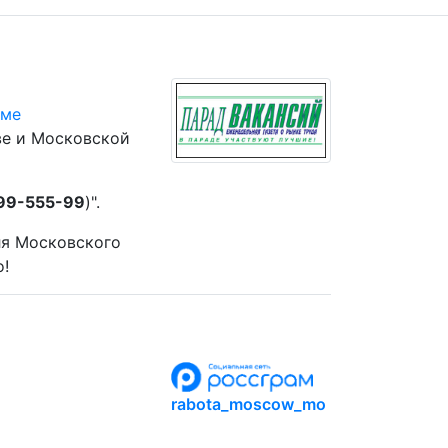
юме
ве и Московской
 99-555-99
)".
ля Московского
о!
rabota_moscow_mo