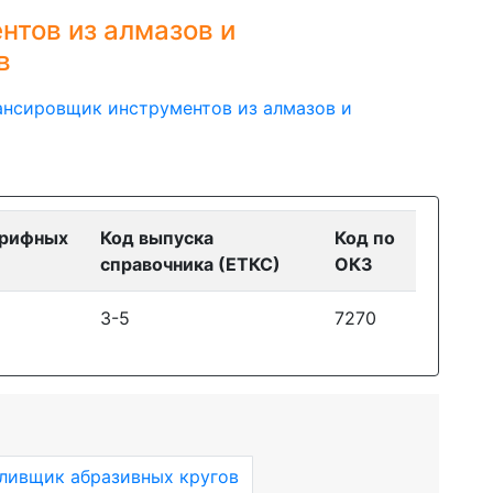
тов из алмазов и
в
ансировщик инструментов из алмазов и
арифных
Код выпуска
Код по
справочника (ЕТКС)
ОКЗ
3-5
7270
ливщик абразивных кругов