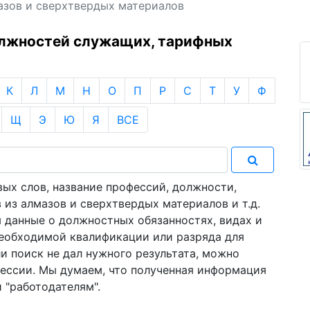
азов и сверхтвердых материалов
олжностей служащих, тарифных
К
Л
М
Н
О
П
Р
С
Т
У
Ф
Щ
Э
Ю
Я
ВСЕ
ых слов, название профессий, должности,
из алмазов и сверхтвердых материалов и т.д.
 данные о должностных обязанностях, видах и
необходимой квалификации или разряда для
и поиск не дал нужного результата, можно
фессии. Мы думаем, что полученная информация
и "работодателям".