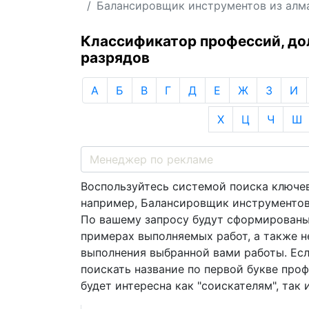
Балансировщик инструментов из алм
Классификатор профессий, д
разрядов
А
Б
В
Г
Д
Е
Ж
З
И
Х
Ц
Ч
Ш
Воспользуйтесь системой поиска ключев
например, Балансировщик инструментов 
По вашему запросу будут сформированы
примерах выполняемых работ, а также 
выполнения выбранной вами работы. Есл
поискать название по первой букве про
будет интересна как "соискателям", так 