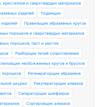
 кристаллов и сверхтвердых материалов
разивных изделий
Подинщик
 изделий
Правильщик абразивных кругов
зных порошков и сверхтвердых материалов
вных порошков, паст и мастик
шков
Разборщик печей сопротивления
спиловщик необожженных кругов и брусков
х порошков
Регенераторщик абразивов
альной шкурки
Рекуператорщик алмазов
ментов
Сепараторщик шлифзерна
атериалов
Сортировщик алмазов