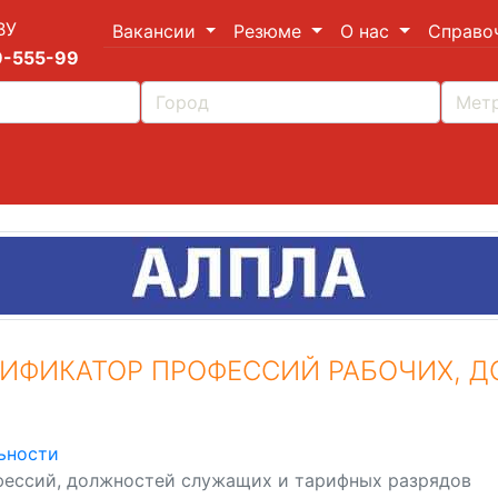
ВУ
Вакансии
Резюме
О нас
Справо
9-555-99
ИФИКАТОР ПРОФЕССИЙ РАБОЧИХ, 
ьности
ессий, должностей служащих и тарифных разрядов