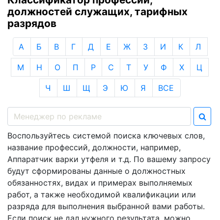
должностей служащих, тарифных
разрядов
А
Б
В
Г
Д
Е
Ж
З
И
К
Л
М
Н
О
П
Р
С
Т
У
Ф
Х
Ц
Ч
Ш
Щ
Э
Ю
Я
ВСЕ
Воспользуйтесь системой поиска ключевых слов,
название профессий, должности, например,
Аппаратчик варки утфеля и т.д. По вашему запросу
будут сформированы данные о должностных
обязанностях, видах и примерах выполняемых
работ, а также необходимой квалификации или
разряда для выполнения выбранной вами работы.
Если поиск не дал нужного результата, можно