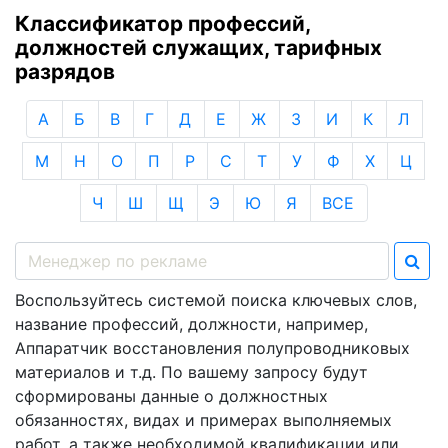
Классификатор профессий,
должностей служащих, тарифных
разрядов
А
Б
В
Г
Д
Е
Ж
З
И
К
Л
М
Н
О
П
Р
С
Т
У
Ф
Х
Ц
Ч
Ш
Щ
Э
Ю
Я
ВСЕ
Воспользуйтесь системой поиска ключевых слов,
название профессий, должности, например,
Аппаратчик восстановления полупроводниковых
материалов и т.д. По вашему запросу будут
сформированы данные о должностных
обязанностях, видах и примерах выполняемых
работ, а также необходимой квалификации или