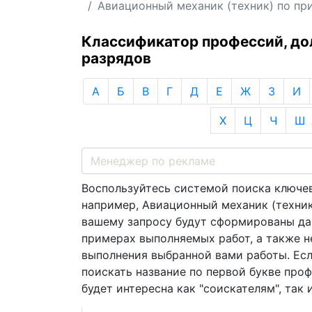
Авиационный механик (техник) по п
Классификатор профессий, д
разрядов
А
Б
В
Г
Д
Е
Ж
З
И
Х
Ц
Ч
Ш
Воспользуйтесь системой поиска ключев
например, Авиационный механик (техник
вашему запросу будут сформированы да
примерах выполняемых работ, а также 
выполнения выбранной вами работы. Есл
поискать название по первой букве про
будет интересна как "соискателям", так 