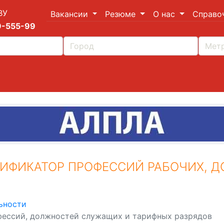
ВУ
Вакансии
Резюме
О нас
Справо
9-555-99
ИФИКАТОР ПРОФЕССИЙ РАБОЧИХ, 
ьности
ессий, должностей служащих и тарифных разрядов