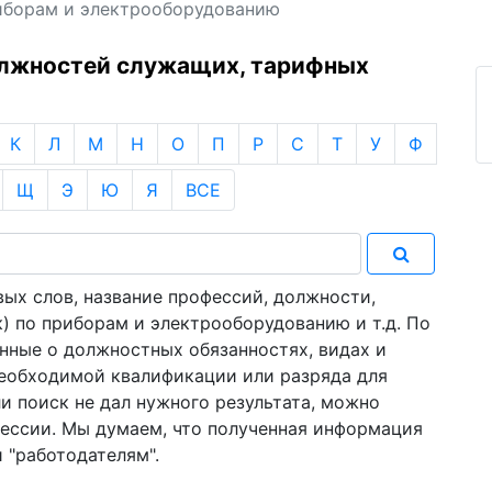
риборам и электрооборудованию
олжностей служащих, тарифных
К
Л
М
Н
О
П
Р
С
Т
У
Ф
Щ
Э
Ю
Я
ВСЕ
ых слов, название профессий, должности,
) по приборам и электрооборудованию и т.д. По
нные о должностных обязанностях, видах и
необходимой квалификации или разряда для
и поиск не дал нужного результата, можно
фессии. Мы думаем, что полученная информация
и "работодателям".