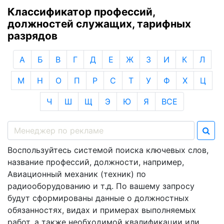
Классификатор профессий,
должностей служащих, тарифных
разрядов
А
Б
В
Г
Д
Е
Ж
З
И
К
Л
М
Н
О
П
Р
С
Т
У
Ф
Х
Ц
Ч
Ш
Щ
Э
Ю
Я
ВСЕ
Воспользуйтесь системой поиска ключевых слов,
название профессий, должности, например,
Авиационный механик (техник) по
радиооборудованию и т.д. По вашему запросу
будут сформированы данные о должностных
обязанностях, видах и примерах выполняемых
работ, а также необходимой квалификации или