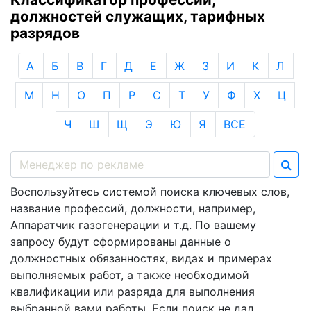
должностей служащих, тарифных
разрядов
А
Б
В
Г
Д
Е
Ж
З
И
К
Л
М
Н
О
П
Р
С
Т
У
Ф
Х
Ц
Ч
Ш
Щ
Э
Ю
Я
ВСЕ
Воспользуйтесь системой поиска ключевых слов,
название профессий, должности, например,
Аппаратчик газогенерации и т.д. По вашему
запросу будут сформированы данные о
должностных обязанностях, видах и примерах
выполняемых работ, а также необходимой
квалификации или разряда для выполнения
выбранной вами работы. Если поиск не дал