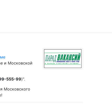
юме
ве и Московской
 99-555-99
)".
ля Московского
о!