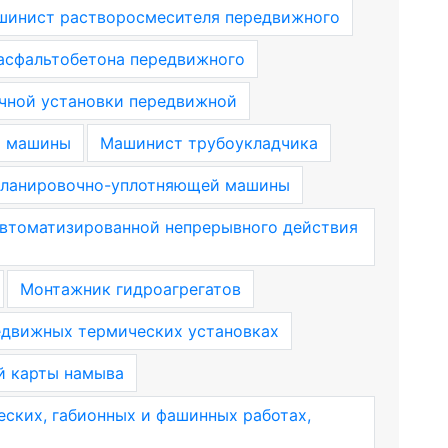
инист растворосмесителя передвижного
асфальтобетона передвижного
чной установки передвижной
й машины
Машинист трубоукладчика
планировочно-уплотняющей машины
втоматизированной непрерывного действия
Монтажник гидроагрегатов
едвижных термических установках
й карты намыва
еских, габионных и фашинных работах,