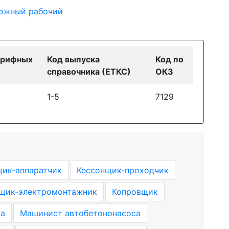
ожный рабочий
арифных
Код выпуска
Код по
справочника (ЕТКС)
ОКЗ
1-5
7129
щик-аппаратчик
Кессонщик-проходчик
щик-электромонтажник
Копровщик
а
Машинист автобетононасоса