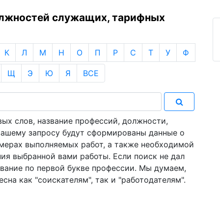
олжностей служащих, тарифных
К
Л
М
Н
О
П
Р
С
Т
У
Ф
Щ
Э
Ю
Я
ВСЕ
ых слов, название профессий, должности,
 вашему запросу будут сформированы данные о
имерах выполняемых работ, а также необходимой
ия выбранной вами работы. Если поиск не дал
звание по первой букве профессии. Мы думаем,
сна как "соискателям", так и "работодателям".