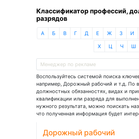
Классификатор профессий, д
разрядов
А
Б
В
Г
Д
Е
Ж
З
И
Х
Ц
Ч
Ш
Воспользуйтесь системой поиска ключев
например, Дорожный рабочий и т.д. По
должностных обязанностях, видах и пр
квалификации или разряда для выполнен
нужного результата, можно поискать на
что полученная информация будет интере
Дорожный рабочий