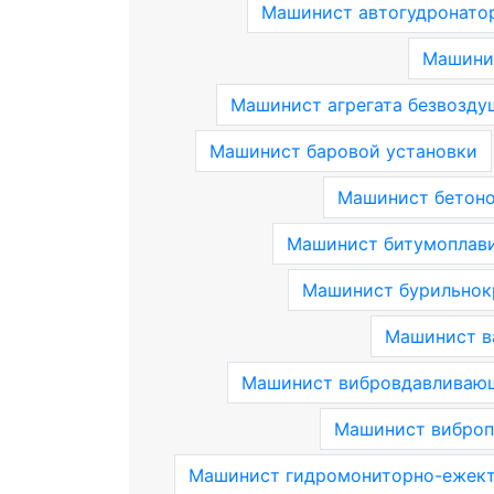
Машинист автогудронато
Машини
Машинист агрегата безвозду
Машинист баровой установки
Машинист бетоно
Машинист битумоплави
Машинист бурильнок
Машинист в
Машинист вибровдавливающ
Машинист виброп
Машинист гидромониторно-ежекто