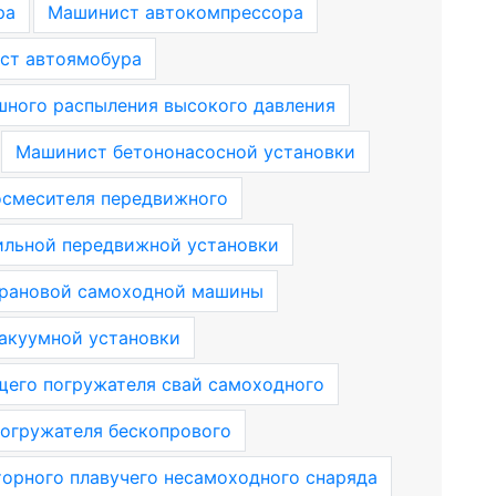
ра
Машинист автокомпрессора
ст автоямобура
шного распыления высокого давления
Машинист бетононасосной установки
смесителя передвижного
льной передвижной установки
рановой самоходной машины
акуумной установки
его погружателя свай самоходного
огружателя бескопрового
рного плавучего несамоходного снаряда