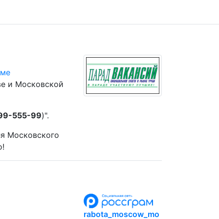
юме
ве и Московской
 99-555-99
)".
ля Московского
о!
rabota_moscow_mo