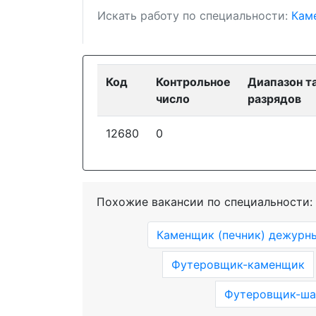
Искать работу по специальности:
Кам
Код
Контрольное
Диапазон т
число
разрядов
12680
0
Похожие вакансии по специальности:
Каменщик (печник) дежурны
Футеровщик-каменщик
Футеровщик-шам