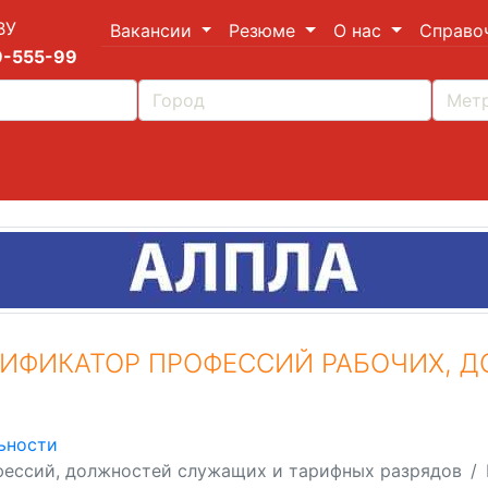
ВУ
Вакансии
Резюме
О нас
Справо
9-555-99
ИФИКАТОР ПРОФЕССИЙ РАБОЧИХ, 
ьности
ессий, должностей служащих и тарифных разрядов