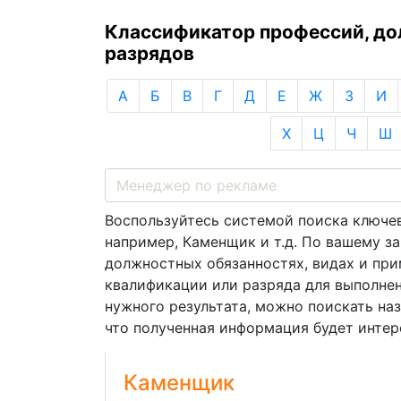
Классификатор профессий, д
разрядов
А
Б
В
Г
Д
Е
Ж
З
И
Х
Ц
Ч
Ш
Воспользуйтесь системой поиска ключев
например, Каменщик и т.д. По вашему з
должностных обязанностях, видах и пр
квалификации или разряда для выполнен
нужного результата, можно поискать на
что полученная информация будет интере
Каменщик