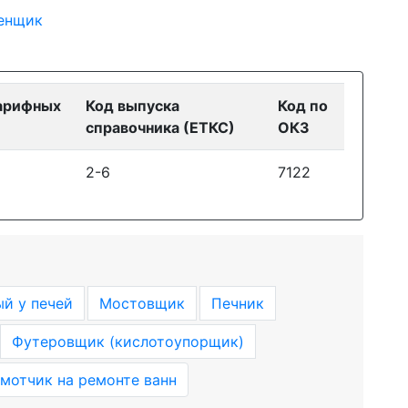
енщик
арифных
Код выпуска
Код по
справочника (ЕТКС)
ОКЗ
2-6
7122
й у печей
Мостовщик
Печник
Футеровщик (кислотоупорщик)
отчик на ремонте ванн