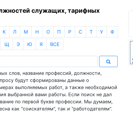
олжностей служащих, тарифных
К
Л
М
Н
О
П
Р
С
Т
У
Ф
Щ
Э
Ю
Я
ВСЕ
ых слов, название профессий, должности,
апросу будут сформированы данные о
имерах выполняемых работ, а также необходимой
ия выбранной вами работы. Если поиск не дал
звание по первой букве профессии. Мы думаем,
сна как "соискателям", так и "работодателям".