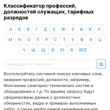
Классификатор профессий,
должностей служащих, тарифных
разрядов
А
Б
В
Г
Д
Е
Ж
З
И
К
Л
М
Н
О
П
Р
С
Т
У
Ф
Х
Ц
Ч
Ш
Щ
Э
Ю
Я
ВСЕ
Воспользуйтесь системой поиска ключевых слов,
название профессий, должности, например,
Монтажник санитарно-технических систем и
оборудования и т.д. По вашему запросу будут
сформированы данные о должностных
обязанностях, видах и примерах выполняемых
работ, а также необходимой квалификации или