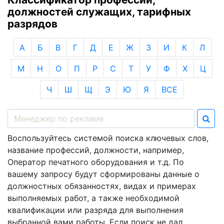
должностей служащих, тарифных
разрядов
А
Б
В
Г
Д
Е
Ж
З
И
К
Л
М
Н
О
П
Р
С
Т
У
Ф
Х
Ц
Ч
Ш
Щ
Э
Ю
Я
ВСЕ
Воспользуйтесь системой поиска ключевых слов,
название профессий, должности, например,
Оператор печатного оборудования и т.д. По
вашему запросу будут сформированы данные о
должностных обязанностях, видах и примерах
выполняемых работ, а также необходимой
квалификации или разряда для выполнения
выбранной вами работы. Если поиск не дал