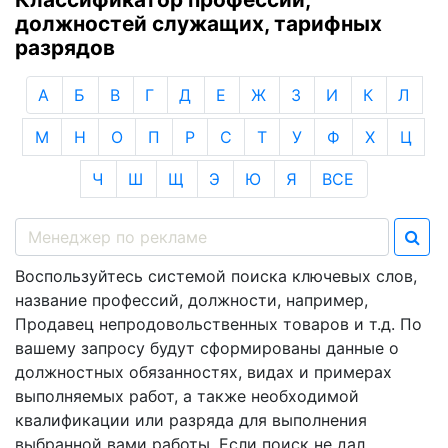
должностей служащих, тарифных
разрядов
А
Б
В
Г
Д
Е
Ж
З
И
К
Л
М
Н
О
П
Р
С
Т
У
Ф
Х
Ц
Ч
Ш
Щ
Э
Ю
Я
ВСЕ
Воспользуйтесь системой поиска ключевых слов,
название профессий, должности, например,
Продавец непродовольственных товаров и т.д. По
вашему запросу будут сформированы данные о
должностных обязанностях, видах и примерах
выполняемых работ, а также необходимой
квалификации или разряда для выполнения
выбранной вами работы. Если поиск не дал