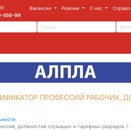
ВУ
Вакансии
Резюме
О нас
Справо
9-555-99
ИФИКАТОР ПРОФЕССИЙ РАБОЧИХ, 
ьности
ессий, должностей служащих и тарифных разрядов