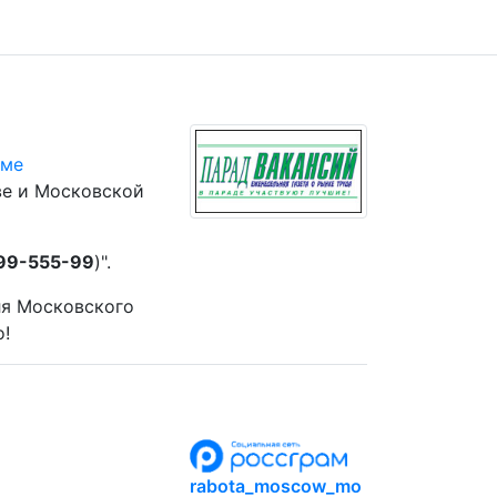
юме
ве и Московской
 99-555-99
)".
ля Московского
о!
rabota_moscow_mo