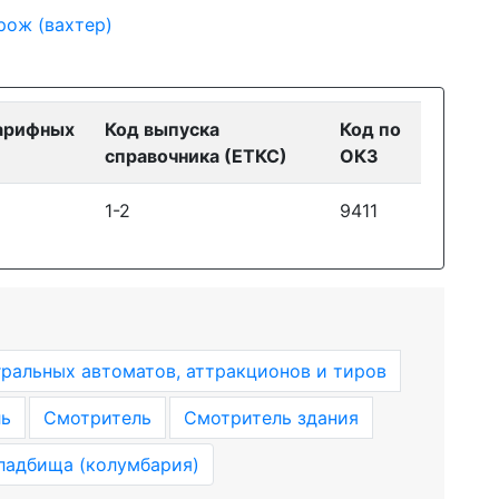
рож (вахтер)
арифных
Код выпуска
Код по
справочника (ЕТКС)
ОКЗ
1-2
9411
ральных автоматов, аттракционов и тиров
ль
Смотритель
Смотритель здания
ладбища (колумбария)