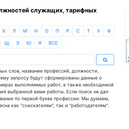
олжностей служащих, тарифных
К
Л
М
Н
О
П
Р
С
Т
У
Ф
Щ
Э
Ю
Я
ВСЕ
ых слов, название профессий, должности,
ашему запросу будут сформированы данные о
имерах выполняемых работ, а также необходимой
ия выбранной вами работы. Если поиск не дал
звание по первой букве профессии. Мы думаем,
сна как "соискателям", так и "работодателям".