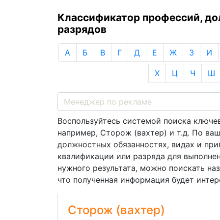
Классификатор профессий, д
разрядов
А
Б
В
Г
Д
Е
Ж
З
И
Х
Ц
Ч
Ш
Воспользуйтесь системой поиска ключев
например, Сторож (вахтер) и т.д. По в
должностных обязанностях, видах и пр
квалификации или разряда для выполнен
нужного результата, можно поискать на
что полученная информация будет интере
Сторож (вахтер)