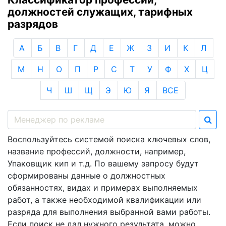
должностей служащих, тарифных
разрядов
А
Б
В
Г
Д
Е
Ж
З
И
К
Л
М
Н
О
П
Р
С
Т
У
Ф
Х
Ц
Ч
Ш
Щ
Э
Ю
Я
ВСЕ
Воспользуйтесь системой поиска ключевых слов,
название профессий, должности, например,
Упаковщик кип и т.д. По вашему запросу будут
сформированы данные о должностных
обязанностях, видах и примерах выполняемых
работ, а также необходимой квалификации или
разряда для выполнения выбранной вами работы.
Если поиск не дал нужного результата, можно