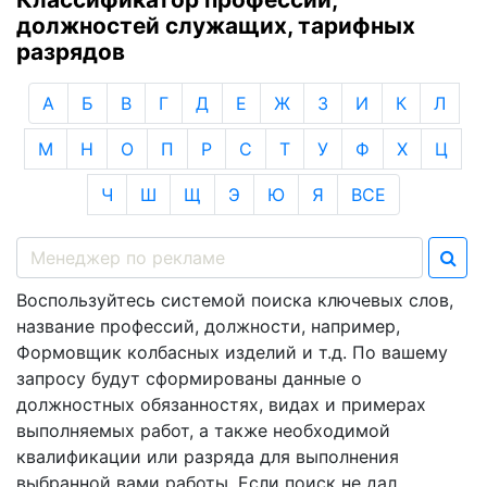
должностей служащих, тарифных
разрядов
А
Б
В
Г
Д
Е
Ж
З
И
К
Л
М
Н
О
П
Р
С
Т
У
Ф
Х
Ц
Ч
Ш
Щ
Э
Ю
Я
ВСЕ
Воспользуйтесь системой поиска ключевых слов,
название профессий, должности, например,
Формовщик колбасных изделий и т.д. По вашему
запросу будут сформированы данные о
должностных обязанностях, видах и примерах
выполняемых работ, а также необходимой
квалификации или разряда для выполнения
выбранной вами работы. Если поиск не дал