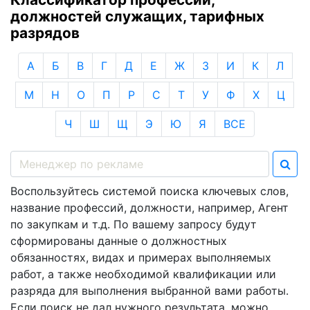
должностей служащих, тарифных
разрядов
А
Б
В
Г
Д
Е
Ж
З
И
К
Л
М
Н
О
П
Р
С
Т
У
Ф
Х
Ц
Ч
Ш
Щ
Э
Ю
Я
ВСЕ
Воспользуйтесь системой поиска ключевых слов,
название профессий, должности, например, Агент
по закупкам и т.д. По вашему запросу будут
сформированы данные о должностных
обязанностях, видах и примерах выполняемых
работ, а также необходимой квалификации или
разряда для выполнения выбранной вами работы.
Если поиск не дал нужного результата, можно