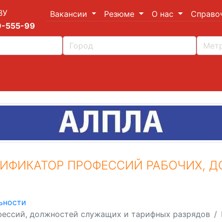
ВУ
Вакансии
Резюме
О нас
Справо
9-555-99
ИФИКАТОР ПРОФЕССИЙ РАБОЧИХ, 
ьности
ессий, должностей служащих и тарифных разрядов