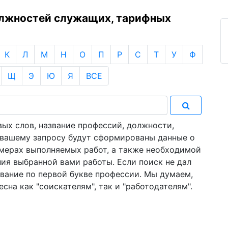
олжностей служащих, тарифных
К
Л
М
Н
О
П
Р
С
Т
У
Ф
Щ
Э
Ю
Я
ВСЕ
ых слов, название профессий, должности,
о вашему запросу будут сформированы данные о
имерах выполняемых работ, а также необходимой
ия выбранной вами работы. Если поиск не дал
звание по первой букве профессии. Мы думаем,
сна как "соискателям", так и "работодателям".