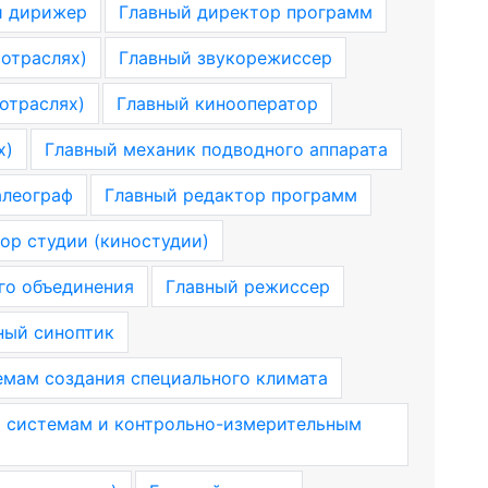
й дирижер
Главный директор программ
 отраслях)
Главный звукорежиссер
отраслях)
Главный кинооператор
х)
Главный механик подводного аппарата
алеограф
Главный редактор программ
ор студии (киностудии)
го объединения
Главный режиссер
ный синоптик
емам создания специального климата
м системам и контрольно-измерительным