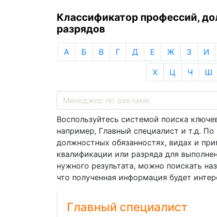
Классификатор профессий, д
разрядов
А
Б
В
Г
Д
Е
Ж
З
И
Х
Ц
Ч
Ш
Воспользуйтесь системой поиска ключев
например, Главный специалист и т.д. П
должностных обязанностях, видах и пр
квалификации или разряда для выполнен
нужного результата, можно поискать на
что полученная информация будет интере
Главный специалист