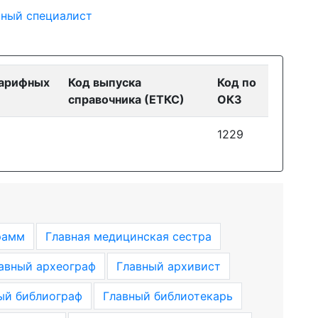
вный специалист
тарифных
Код выпуска
Код по
справочника (ЕТКС)
ОКЗ
1229
рамм
Главная медицинская сестра
авный археограф
Главный архивист
ый библиограф
Главный библиотекарь