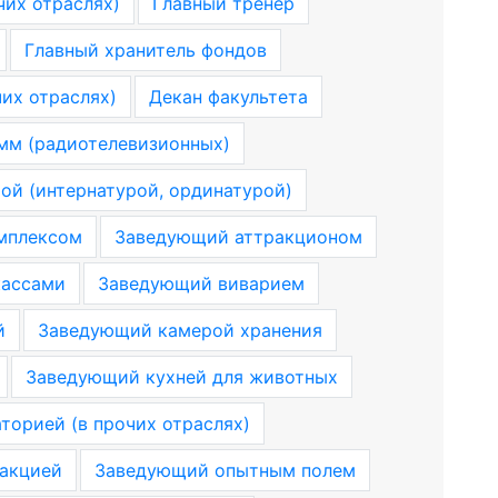
чих отраслях)
Главный тренер
Главный хранитель фондов
чих отраслях)
Декан факультета
мм (радиотелевизионных)
й (интернатурой, ординатурой)
мплексом
Заведующий аттракционом
кассами
Заведующий виварием
й
Заведующий камерой хранения
Заведующий кухней для животных
орией (в прочих отраслях)
акцией
Заведующий опытным полем