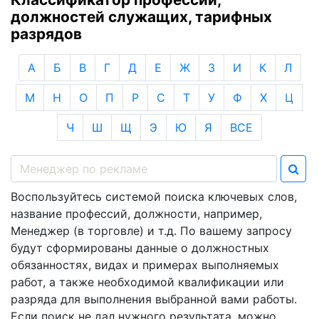
должностей служащих, тарифных
разрядов
А
Б
В
Г
Д
Е
Ж
З
И
К
Л
М
Н
О
П
Р
С
Т
У
Ф
Х
Ц
Ч
Ш
Щ
Э
Ю
Я
ВСЕ
Воспользуйтесь системой поиска ключевых слов,
название профессий, должности, например,
Менеджер (в торговле) и т.д. По вашему запросу
будут сформированы данные о должностных
обязанностях, видах и примерах выполняемых
работ, а также необходимой квалификации или
разряда для выполнения выбранной вами работы.
Если поиск не дал нужного результата, можно